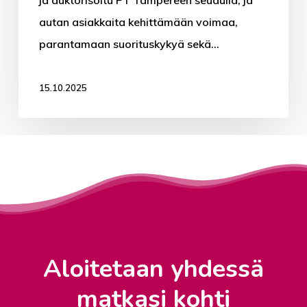
ja auktorisoitu PT Tampereen seudulla, ja
Etävalmennus
autan asiakkaita kehittämään voimaa,
Ravintovalmennus
parantamaan suorituskykyä sekä…
TYKY-TYHY
Kokemuksia
15.10.2025
Valmennus
Asiakastarinat
Kuulumisia
Aloitetaan yhdessä
matkasi kohti