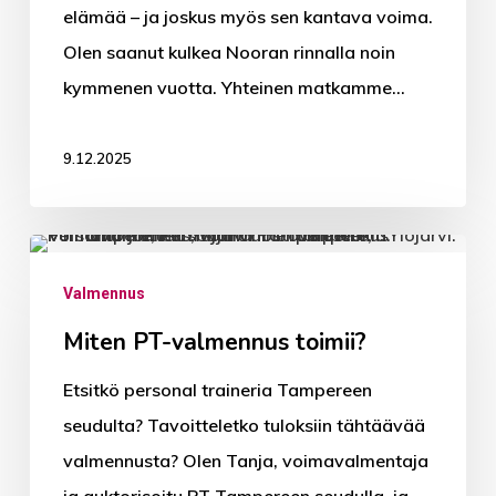
elämää – ja joskus myös sen kantava voima.
eri
Olen saanut kulkea Nooran rinnalla noin
käänteissä
kymmenen vuotta. Yhteinen matkamme…
9.12.2025
Miten
PT-
Valmennus
valmennus
Miten PT-valmennus toimii?
toimii?
Etsitkö personal traineria Tampereen
seudulta? Tavoitteletko tuloksiin tähtäävää
PT-valmennus
valmennusta? Olen Tanja, voimavalmentaja
Voimavalmennus