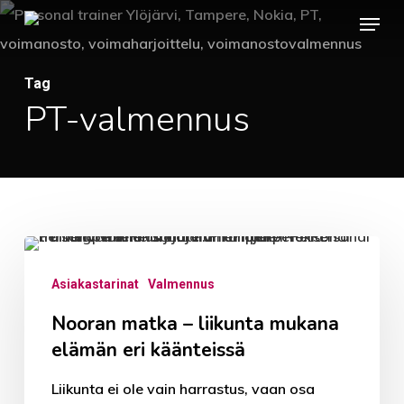
Menu
Skip
to
main
Tag
content
PT-valmennus
Nooran
matka
Asiakastarinat
Valmennus
–
Nooran matka – liikunta mukana
liikunta
elämän eri käänteissä
mukana
Liikunta ei ole vain harrastus, vaan osa
elämän