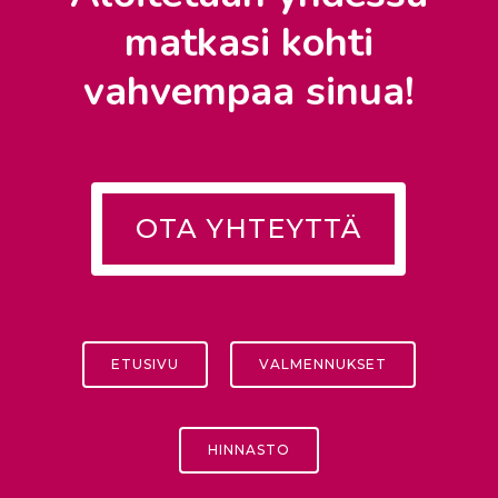
matkasi kohti
vahvempaa sinua!
Valmennus
Asiakastarinat
Kuulumisia
OTA YHTEYTTÄ
ETUSIVU
VALMENNUKSET
HINNASTO