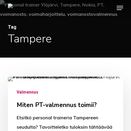
Menu
Skip
to
main
Tag
content
Tampere
Miten
PT-
Valmennus
valmennus
Miten PT-valmennus toimii?
toimii?
Etsitkö personal traineria Tampereen
seudulta? Tavoitteletko tuloksiin tähtäävää