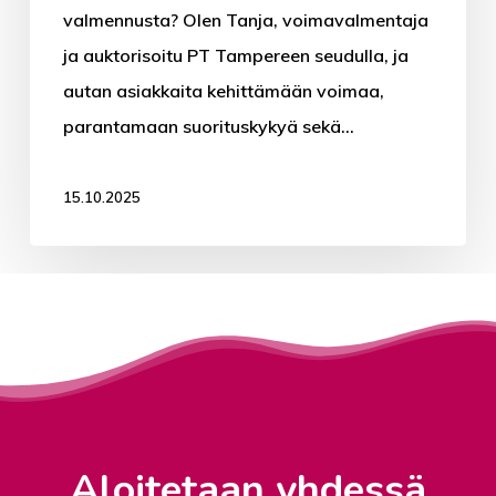
valmennusta? Olen Tanja, voimavalmentaja
ja auktorisoitu PT Tampereen seudulla, ja
autan asiakkaita kehittämään voimaa,
parantamaan suorituskykyä sekä…
15.10.2025
PT-valmennus
Voimavalmennus
Etävalmennus
Ravintovalmennus
TYKY-TYHY
Kokemuksia
Aloitetaan yhdessä