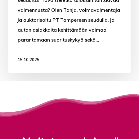
seudulta? Tavoitteletko tuloksiin tähtäävää
Voimavalmennus
valmennusta? Olen Tanja, voimavalmentaja
Etävalmennus
ja auktorisoitu PT Tampereen seudulla, ja
Ravintovalmennus
autan asiakkaita kehittämään voimaa,
TYKY-TYHY
parantamaan suorituskykyä sekä…
Kokemuksia
15.10.2025
Valmennus
Asiakastarinat
Kuulumisia