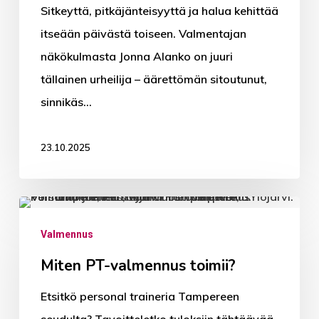
Sitkeyttä, pitkäjänteisyyttä ja halua kehittää
itseään päivästä toiseen. Valmentajan
näkökulmasta Jonna Alanko on juuri
tällainen urheilija – äärettömän sitoutunut,
sinnikäs…
23.10.2025
Miten
PT-
Valmennus
valmennus
Miten PT-valmennus toimii?
toimii?
Etsitkö personal traineria Tampereen
PT-valmennus