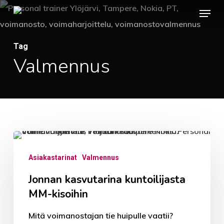
Menu
Skip
to
main
Tag
content
Valmennus
Jonnan
kasvutarina
Asiakastarinat
Valmennus
kuntoilijasta
Jonnan kasvutarina kuntoilijasta
MM-
MM-kisoihin
kisoihin
Mitä voimanostajan tie huipulle vaatii?